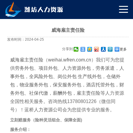
威海雇主责任险
发布时间：2024-04-25
分享到:
更多
威海雇主责任险
（
weihai.wfren.com.cn
）我们可为您提
供
劳务外包
、
项目外包
、
人力资源外包
，
劳务派遣
，
人
事外包
，
全风险外包
、
岗位外包
生产线外包
，
仓储外
包
，
物业服务外包
，
保安服务外包
，
酒店托管外包
，
财
务外包
、
社保代缴
，
薪酬外包
，
雇主责任险
等人力资源
全国性相关服务。咨询热线13780801226（微信同
号）！蓝桥
人力资源公司
会为您提供专业的服务。
立刻赔服务（险种灵活组合、保障全面)
服务介绍：