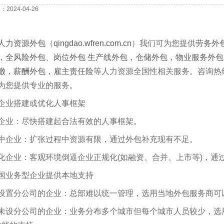
2024-04-26
人力资源外包
（
qingdao.wfren.com.cn
）我们可为您提供
劳务外
，
全风险外包
、
岗位外包
生产线外包
，
仓储外包
，
物业服务外包
缴
，
薪酬外包
，
雇主责任险
等人力资源全国性相关服务。咨询热线1
为您提供专业的服务。
企业搭建或优化人事框架
企业：尽快搭建起合法有效的人事框架。
中企业：扩张过程中资源有限，通过外包补充现有不足。
化企业：客观环境倒逼企业正规化(如融资、合并、上市等)，通
国业务型企业提供本地支持
设置分公司的企业：总部难以统一管理，选用当地外包服务商可
未设分公司的企业：业务分布多个城市但每个城市人员较少，选