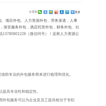
分享到:
更多
包
、
项目外包
、
人力资源外包
，
劳务派遣
，
人事
，
保安服务外包
，
酒店托管外包
，
财务外包
、
社
3780801226（微信同号）！蓝桥
人力资源公
过借助专业的外包服务商来进行梳理和优化。
以提高专业性和稳定性。
用外包服务可以为企业及员工提供相当于专职