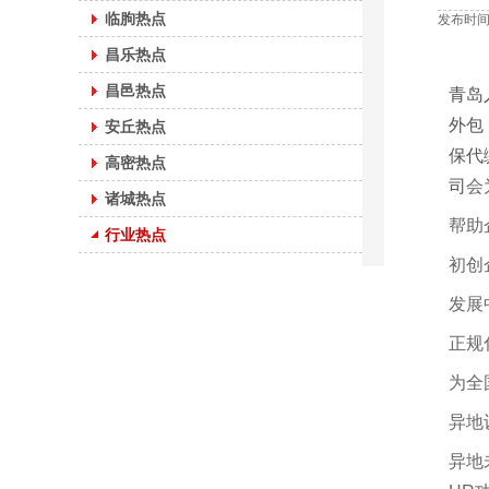
临朐热点
发布时间：
昌乐热点
昌邑热点
青岛
外包
安丘热点
保代
高密热点
司
会
诸城热点
帮助
行业热点
初创
发展
正规
为全
异地
异地