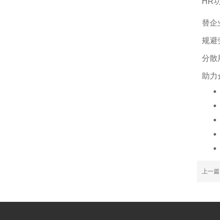
HR
替企
规避
分散
助力
上一