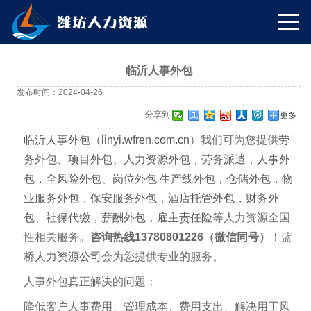
临沂人事外包
发布时间：2024-04-26
分享到:
更多
临沂人事外包
（
linyi.wfren.com.cn
）我们可为您提供
劳
务外包
、
项目外包
、
人力资源外包
，
劳务派遣
，
人事外
包
，
全风险外包
、
岗位外包
生产线外包
，
仓储外包
，
物
业服务外包
，
保安服务外包
，
酒店托管外包
，
财务外
包
、
社保代缴
，
薪酬外包
，
雇主责任险
等人力资源全国
性相关服务。
咨询热线13780801226（微信同号）
！蓝
桥
人力资源公司
会为您提供专业的服务。
人事外包真正解决的问题：
降低客户人事费用、管理成本、费用支出、解决用工风