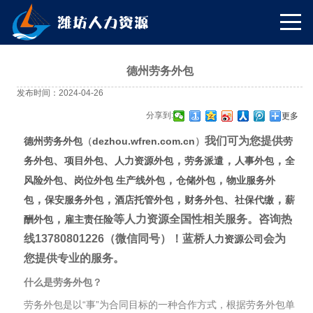
德州劳务外包
发布时间：2024-04-26
分享到:
更多
我们可为您提供
德州劳务外包
（
dezhou.wfren.com.cn
）
劳
、
、
，
，
，
务外包
项目外包
人力资源外包
劳务派遣
人事外包
全
、
，
，
风险外包
岗位外包
生产线外包
仓储外包
物业服务外
，
，
，
、
，
包
保安服务外包
酒店托管外包
财务外包
社保代缴
薪
，
等人力资源全国性相关服务。
咨询热
酬外包
雇主责任险
线13780801226（微信同号）
！蓝桥
会为
人力资源公司
您提供专业的服务。
什么是劳务外包？
劳务外包是以“事”为合同目标的一种合作方式，根据劳务外包单