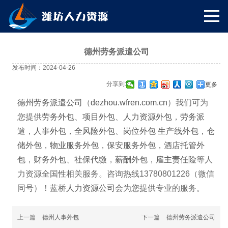
德州劳务派遣公司
发布时间：2024-04-26
分享到:
更多
德州劳务派遣公司
（
dezhou.wfren.com.cn
）我们可为
您提供
劳务外包
、
项目外包
、
人力资源外包
，
劳务派
遣
，
人事外包
，
全风险外包
、
岗位外包
生产线外包
，
仓
储外包
，
物业服务外包
，
保安服务外包
，
酒店托管外
包
，
财务外包
、
社保代缴
，
薪酬外包
，
雇主责任险
等人
力资源全国性相关服务。咨询热线13780801226（微信
同号）！蓝桥
人力资源公司
会为您提供专业的服务。
上一篇
德州人事外包
下一篇
德州劳务派遣公司