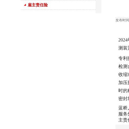
雇主责任险
发布时间：
20
测装置
专利
检测
收缩
加压
时的
密封
蓝桥
服务
主责