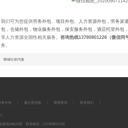
我们可为您提供
劳务外包
、
项目外包
、
人力资源外包
，
劳务派
包
，
仓储外包
，
物业服务外包
，
保安服务外包
，
酒店托管外包
等人力资源全国性相关服务。
咨询热线13780801226（微信同
务。
篇
聊城社保代缴
劳务外包
雇主责任险
新闻资讯
联系我们
7号
A栋20层 联系电话：13780801226