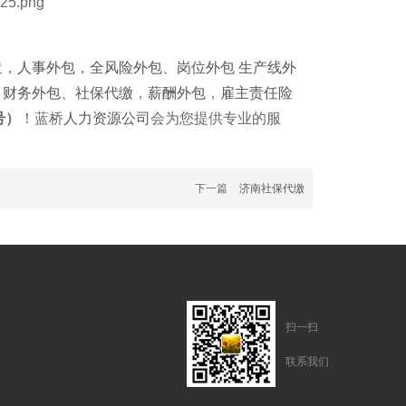
遣
，
人事外包
，
全风险外包
、
岗位外包
生产线外
，
财务外包
、
社保代缴
，
薪酬外包
，
雇主责任险
号）
！蓝桥
人力资源公司
会为您提供专业的服
下一篇
济南社保代缴
扫一扫
联系我们