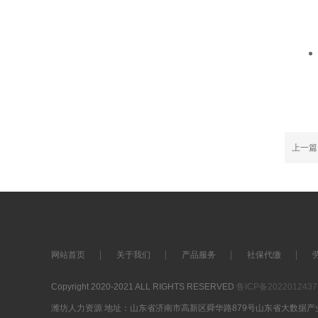
上一
网站首页
关于我们
产品服务
社保代缴
Copyright 2020-2021 ALL RIGHTS RESERVED
鲁ICP备202201243
潍坊人力资源 地址：山东省济南市高新区舜华路879号山东省大数据产业基地