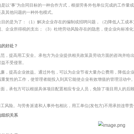
包是以“事”为合同目标的一种合作方式，根据劳务外包单位完成的工作量
任及其他问题的一种外包模式。
位目的是为了：（1）解决企业存在的编制或招聘问题，（2)降低人工成
税、企业所得税的支出；（3）杜绝劳动风险存在的隐患，使企业向标准化
包的好处？
理规范，提高用工安全。承包方为企业提供相关政策及劳动方面的咨询并给
权益不受侵害。
本低廉，提高企业效益。通过外包，可以为企业节省大量办公费用，降低企
械重复性的工作，使管理者能投入到其它能使企业有效增值的管理活动中
工全面，承包方可以根据具体项目配置相应专业人员，免除了项目用人的后
低用工风险。与劳务派遣和人事外包相比，用工单位(发包方)不用承担连带责
包组织关系