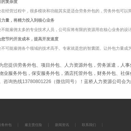
目的复杂度
经营过程中，很多模块和功能其实是适合劳务外包的，劳务外包可以简
司力量，将精力投入到核心业务
能雇佣太多的专业技术人员，公司应将有限的资源用在核心业务的设计
为您节约开发成本，提高开发速度
可能雇佣各个领域的技术高手。专家就是您的智囊团。让外包力量成为
为您提供
劳务外包
、
项目外包
、
人力资源外包
，
劳务派遣
，
人事
物业服务外包
，
保安服务外包
，
酒店托管外包
，
财务外包
、
社保
。咨询热线13780801226（微信同号）！蓝桥
人力资源公司
会为
劳务外包
雇主责任险
新闻资讯
联系我们