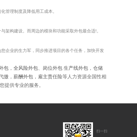
化管理制度及降低用工成本。
与架构建设。而周边的模块和功能采取外包最合适!。
您企业的生力军，同步推进项目的各个任务，加快开发
外包
，
全风险外包
、
岗位外包
生产线外包
，
仓储
代缴
，
薪酬外包
，
雇主责任险
等人力资源全国性相
您提供专业的服务。
扫一扫