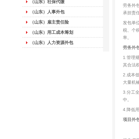
（山东）社保代缴
劳务外
（山东）人事外包
承担责
（山东）雇主责任险
发包单
税、个
（山东）用工成本筹划
率。
（山东）人力资源外包
劳务外
1.管
其合法
2.成
大量机
3.分
中。
4.降
项目外